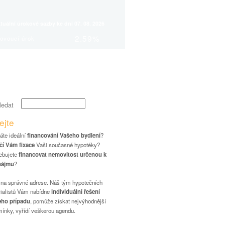
tuální úrokové sazby ke dni 07. 08. 2026
2.59%
ovoucí úrok
2.59%
xace na 1 rok
2.59%
xace na 3 roky
2.59%
xace na 5 let
ledat
ejte
áte ideální
financování Vašeho bydlení
?
í Vám fixace
Vaši současné hypotéky?
ebujete
financovat nemovitost určenou k
nájmu
?
 na správné adrese. Náš tým hypotečních
ialistů Vám nabídne
individuální řešení
eho případu
, pomůže získat nejvýhodnější
ínky, vyřídí veškerou agendu.