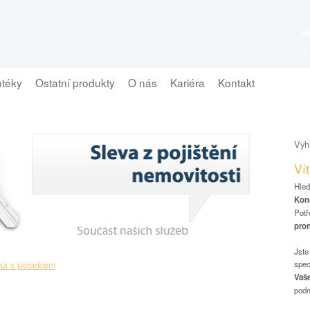
Ak
Pl
Fi
otéky
Ostatní produkty
O nás
Kariéra
Kontakt
Fi
Fi
Vyh
Vít
Hled
Konč
Potř
pro
Jste
spec
Vaš
podm