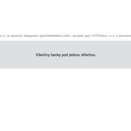
s.r.o. je vázaným zástupcem spotřebitelského úvěru, součástí spol. HYPOdům, s.r.o. a partn
Všechny banky pod jednou střechou